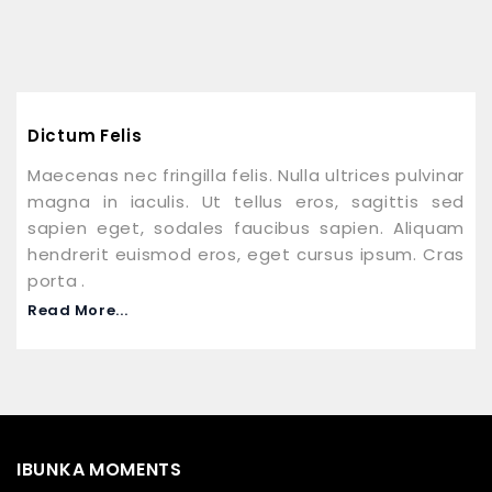
Dictum Felis
Maecenas nec fringilla felis. Nulla ultrices pulvinar
magna in iaculis. Ut tellus eros, sagittis sed
sapien eget, sodales faucibus sapien. Aliquam
hendrerit euismod eros, eget cursus ipsum. Cras
porta .
Read More...
IBUNKA MOMENTS