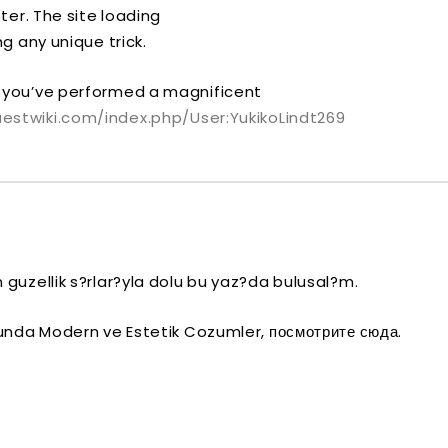
ter. The site loading
g any unique trick.
 you’ve performed a magnificent
estwiki.com/index.php/User:YukikoLindt269
guzellik s?rlar?yla dolu bu yaz?da bulusal?m.
nunda Modern ve Estetik Cozumler, посмотрите сюда.