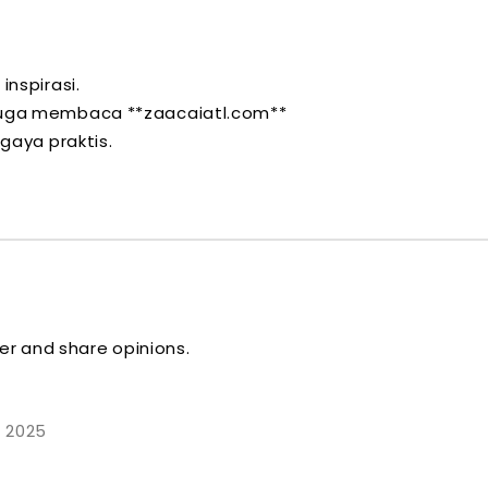
nspirasi.
uga membaca **zaacaiatl.com**
gaya praktis.
er and share opinions.
ี 2025