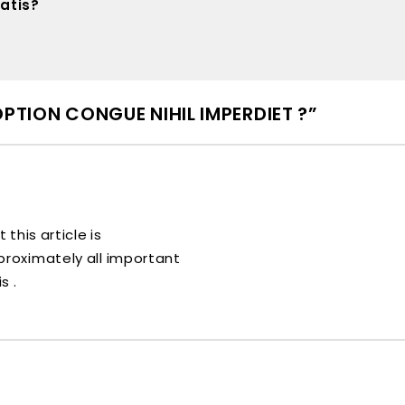
atis?
OPTION CONGUE NIHIL IMPERDIET ?”
this article is
roximately all important
s .