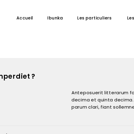
Accueil
Ibunka
Les particuliers
Le
mperdiet ?
Anteposuerit litterarum 
decima et quinta decima.
parum clari, fiant sollemn