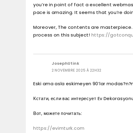
you’re in point of fact a excellent webmas
pace is amazing. It seems that you’re doin
Moreover, The contents are masterpiece.
process on this subject!
https://gotconqu
JosephUtink
2 NOVEMBRE 2025 À 22H32
Eski ama asla eskimeyen 90’lar modas?n?n 
Кстати, если вас интересует Ev Dekorasyo
Вот, можете почитать:
https://evimturk.com