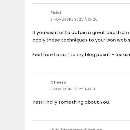
Fidel
3 NOVEMBRE 2025 À 0H26
If you wish for to obtain a great deal from
apply these techniques to your won web s
Feel free to surf to my blog posat – loc
Cheers
3 NOVEMBRE 2025 À 0H31
Yes! Finally something about You.
Wiki.Die-Karte-Bitte.de