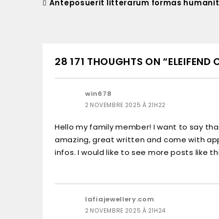
Anteposuerit litterarum formas humanit
28 171 THOUGHTS ON “ELEIFEND 
win678
2 NOVEMBRE 2025 À 21H22
Hello my family member! I want to say that 
amazing, great written and come with app
infos. I would like to see more posts like thi
lafiajewellery.com
2 NOVEMBRE 2025 À 21H24