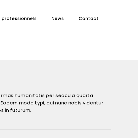
s professionnels
News
Contact
formas humanitatis per seacula quarta
 Eodem modo typi, qui nunc nobis videntur
es in futurum.