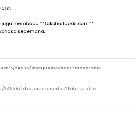
atif.
itu juga membaca **takuhaifoods.com**
 bahasa sederhana.
/users/24938/1xbetpromocodes?tab=profile
rs/24938/1xbetpromocodes?tab=profile