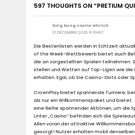
597 THOUGHTS ON “PRETIUM QUI
bing bong casino ehrlich
21 DÉCEMBRE 2025 À 10H07
Die Bestenlisten werden in Echtzeit aktua
of the Week-Wettbewerb bietet auch Belo
die an vorgestellten Spielen teilnehmen.
stellen und Wetten auf Top-Ligen wie die 
erhalten. Egal, ob Sie Casino-Slots oder S
CrownPlay bietet spannende Turniere, be
als nur ein Willkommenspaket und bietet
eine Reihe spannender Aktionen, um die Sp
Unter „Casino“ befinden sich die Spieleau
Allen voran der attraktive Willkommensbo
gesorgt! Nutzer erhalten mobil denselben