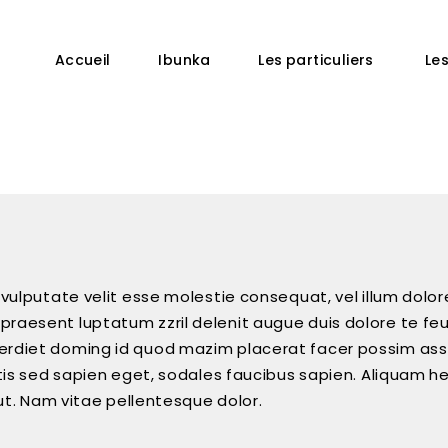
Accueil
Ibunka
Les particuliers
Le
 vulputate velit esse molestie consequat, vel illum dolore
praesent luptatum zzril delenit augue duis dolore te feug
erdiet doming id quod mazim placerat facer possim assum.
gittis sed sapien eget, sodales faucibus sapien. Aliquam 
s ut. Nam vitae pellentesque dolor.