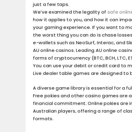
just a few taps.
We’ve examined the legality of
safe onlin
how it applies to you, and how it can impa
your gaming experience. If you want to m
the worst thing you can do is chase losses
e-wallets such as NeoSurf, Interac, and S
AU online casinos. Leading AU online casi
forms of cryptocurrency (BTC, BCH, LTC, E
You can use your debit or credit card to m
Live dealer table games are designed to
A diverse game library is essential for a fu
Free pokies and other casino games are a
financial commitment. Online pokies are
Australian players, offering a range of cla
formats.