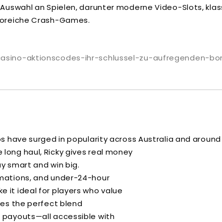
 Auswahl an Spielen, darunter moderne Video-Slots, kla
mporeiche Crash-Games.
casino-aktionscodes-ihr-schlussel-zu-aufregenden-bon
os have surged in popularity across Australia and around
the long haul, Ricky gives real money
ay smart and win big.
rmations, and under-24-hour
 it ideal for players who value
ies the perfect blend
 payouts—all accessible with