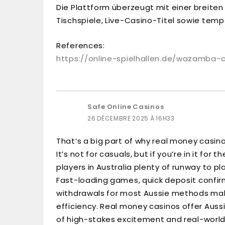
Die Plattform überzeugt mit einer breiten
Tischspiele, Live-Casino-Titel sowie te
References:
https://online-spielhallen.de/wazamba-
Safe Online Casinos
26 DÉCEMBRE 2025 À 16H33
That’s a big part of why real money casin
It’s not for casuals, but if you’re in it for 
players in Australia plenty of runway to pl
Fast-loading games, quick deposit confi
withdrawals for most Aussie methods make
efficiency. Real money casinos offer Auss
of high-stakes excitement and real-world