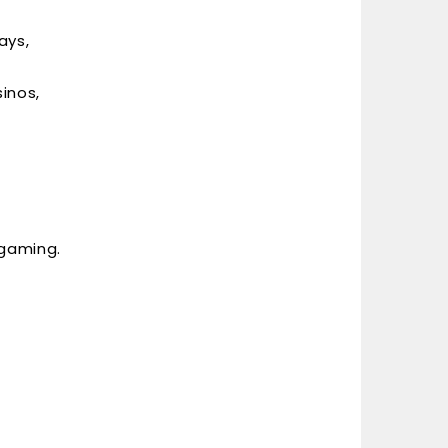
ays,
inos,
 gaming.