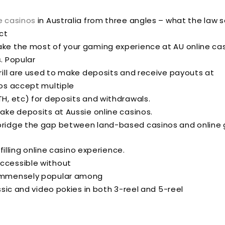
e casinos
in Australia from three angles – what the law s
ct
ake the most of your gaming experience at AU online cas
. Popular
krill are used to make deposits and receive payouts at
nos accept multiple
TH, etc) for deposits and withdrawals.
ake deposits at Aussie online casinos.
 bridge the gap between land-based casinos and online
lfilling online casino experience.
ccessible without
 immensely popular among
ssic and video pokies in both 3-reel and 5-reel