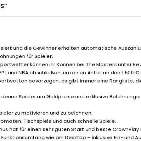
S”
lisiert und die Gewinner erhalten automatische Auszahlu
hnungen für Spieler,
 Sportwetter können ihr Können bei The Masters unter Be
EPL und NBA abschließen, um einen Anteil an den 1.500 € 
portwetten bevorzugen, es gibt immer eine Rangliste, die
i denen Spieler um Geldpreise und exklusive Belohnunge
ieler zu motivieren und zu belohnen.
tomaten, Tischspiele und auch schnelle Spiele.
nus hat für einen sehr guten Start und beste CrownPlay
 Funktionsumfang wie am Desktop – inklusive Ein- und Au