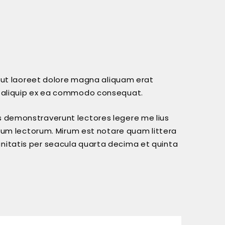
 ut laoreet dolore magna aliquam erat
 ut aliquip ex ea commodo consequat.
nes demonstraverunt lectores legere me lius
ium lectorum. Mirum est notare quam littera
itatis per seacula quarta decima et quinta