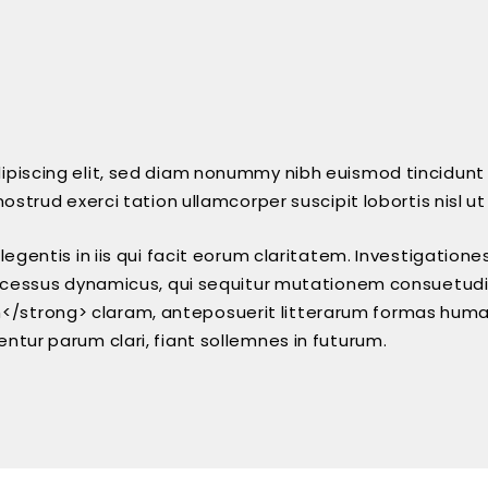
ipiscing elit, sed diam nonummy nibh euismod tincidunt
nostrud exerci tation ullamcorper suscipit lobortis nisl
legentis in iis qui facit eorum claritatem. Investigatio
processus dynamicus, qui sequitur mutationem consuetud
strong> claram, anteposuerit litterarum formas human
ntur parum clari, fiant sollemnes in futurum.