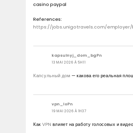
casino paypal
References:
https://jobs.unigotravels.com/employe
kapsulnyj_dom_bgPn
13 MAI 2026 À 5H11
Капсульный дом
— какова его реальная площ
vpn_loPn
19 MAI 2026 À 1H37
Как
VPN
влияет на работу голосовых и виде