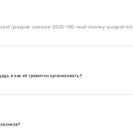
r/best-paypal-casinos-2025-100-real-money-paypal-s
адь и как её грамотно организовать?
озвонков?