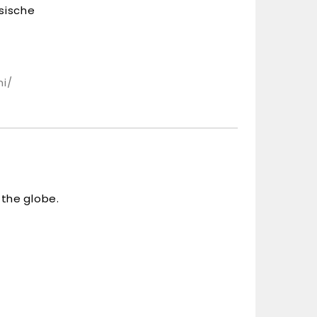
ssische
i/
 the globe.