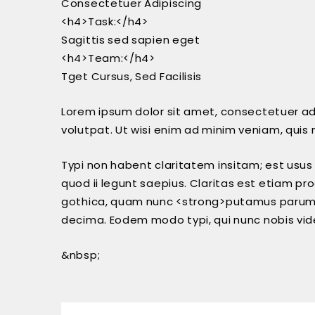
Consectetuer Adipiscing
<h4>Task:</h4>
Sagittis sed sapien eget
<h4>Team:</h4>
Tget Cursus, Sed Facilisis
Lorem ipsum dolor sit amet, consectetuer ad
volutpat. Ut wisi enim ad minim veniam, quis 
Typi non habent claritatem insitam; est usus 
quod ii legunt saepius. Claritas est etiam 
gothica, quam nunc <strong>putamus parum</
decima. Eodem modo typi, qui nunc nobis vide
&nbsp;